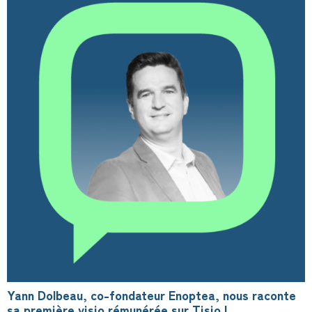
Yann Dolbeau, co-fondateur Enoptea, nous raconte
sa première visio rémunérée sur Tisio !