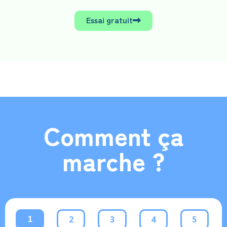
Essai gratuit
Comment ça
marche ?
2
3
4
5
1