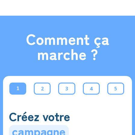
Comment ça
marche ?
2
3
4
5
1
Créez votre
campagne