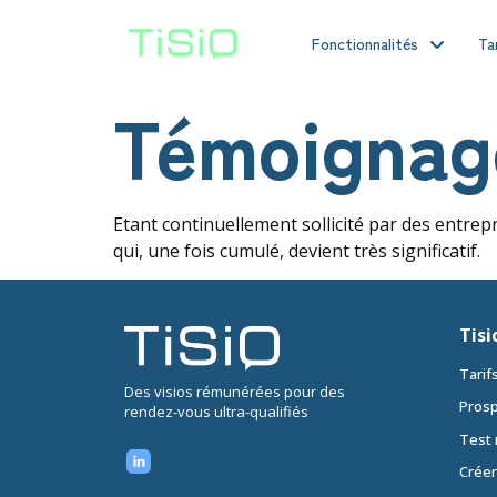
Fonctionnalités
Ta
Témoignage
Etant continuellement sollicité par des entre
qui, une fois cumulé, devient très significatif.
Tisi
Tarif
Des visios rémunérées pour des
Prosp
rendez-vous ultra-qualifiés
Test
Créer