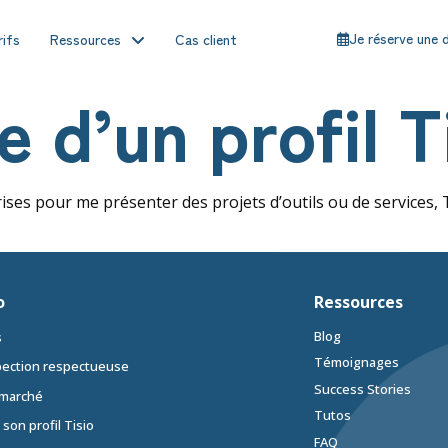
Je réserve une
rifs
Ressources
Cas client
 d’un profil T
prises pour me présenter des projets d’outils ou de services
o
Ressources
Blog
s
Témoignages
ection respectueuse
Success Stories
 marché
Tutos
 son profil Tisio
FAQ