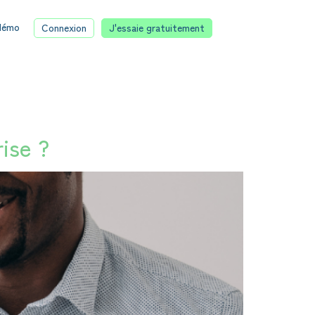
 démo
Connexion
J'essaie gratuitement
ise ?