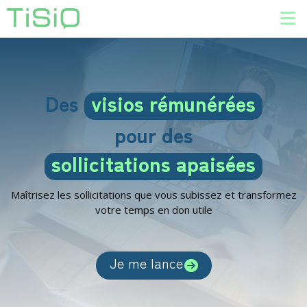
Des
visios rémunérées
pour des
sollicitations apaisées
Maîtrisez les sollicitations que vous subissez et transformez
votre temps en don utile
Je me lance